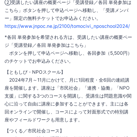
②受講したい講座の概要ページ「受講登録／各回 単発参加は
こちら」ボタンを押して申込ページへ移動し、「受講メンバ
ー」限定の無料チケットでお申込みください。
https://www.jnpoc.ne.jp/2100/tomocivi_nposchool2024/
*各回 単発参加を希望される方は、受講したい講座の概要ペー
ジ「受講登録／各回 単発参加はこちら」
ボタンを押して申込ページへ移動し、各回参加（5,500円）
のチケットでお申込みください。
【ともしび・NPOスクール】
2024年7月～11月にかけて、月に1回程度・全6回の連続講
座を開催します。講座は「市民社会」「連携・協働」「NPO
支援」に関する3つのコースを開講し、受講生は問題意識や関
心に沿って自由に講座に参加することができます。主には各
回オンラインで開催し、コースによって対面形式での特別講
座やフィールドワークも用意します。
【つくる／市民社会コース】