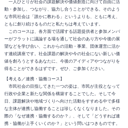
一人ひとりが社会の課題解決や価値創造に向けて自由に活
動・参加し、つながり、協力し合うことができる。そのよう
な市民社会は「誰かに教わる」というよりも、ともに考え、
ともに創り続けるものだと私たちは考えています。
このコースは、各方面で活躍する話題提供者と参加メンバ
ーがフラットに議論する場を通して社会のあり方や今後の展
望などを学び合い、これからの活動・事業、団体運営に活か
す連続講座です。社会課題の解決や今の社会にない新しい価
値を創ろうとするあなたに、今後のアイディアやつながりを
得ることができるはずです。ぜひ、ご参加ください。
【考える／連携・協働コース】
市民社会の目指してきた一つの姿は、市民が主役となって
行政や企業と新たな関係を構築することでした。そして今
日、課題解決や地域づくりへ向けた活動をすすめる中で多様
な主体が連携し協働することは珍しくなくなりました。その
際の「なぜ連携・協働するのか？」、そして「どうすれば連
携・協働が上手くいくのか？」という問いはつきものです。