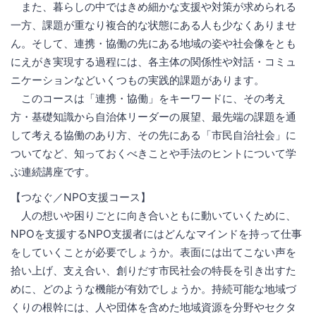
また、暮らしの中ではきめ細かな支援や対策が求められる
一方、課題が重なり複合的な状態にある人も少なくありませ
ん。そして、連携・協働の先にある地域の姿や社会像をとも
にえがき実現する過程には、各主体の関係性や対話・コミュ
ニケーションなどいくつもの実践的課題があります。
このコースは「連携・協働」をキーワードに、その考え
方・基礎知識から自治体リーダーの展望、最先端の課題を通
して考える協働のあり方、その先にある「市民自治社会」に
ついてなど、知っておくべきことや手法のヒントについて学
ぶ連続講座です。
【つなぐ／NPO支援コース】
人の想いや困りごとに向き合いともに動いていくために、
NPOを支援するNPO支援者にはどんなマインドを持って仕事
をしていくことが必要でしょうか。表面には出てこない声を
拾い上げ、支え合い、創りだす市民社会の特長を引き出すた
めに、どのような機能が有効でしょうか。持続可能な地域づ
くりの根幹には、人や団体を含めた地域資源を分野やセクタ